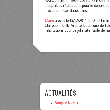
HAYE
a écrit le
16/06/2015
à
22 h 04 mi
2 superbes réalisations pour le départ de
précaution. Continuez ainsi !
Marie
a écrit le
15/12/2014
à
20 h 51 min
Claire, une belle Artiste, beaucoup de tal
Félicitations pour ce jolie site facile de nav
ACTUALITÉS
Bonjour à vous