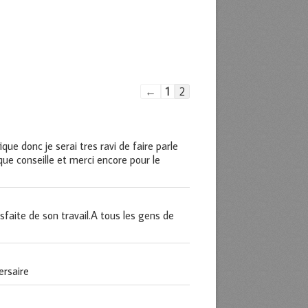
Navigation
←
1
2
dans
la
liste
que donc je serai tres ravi de faire parle
du
ue conseille et merci encore pour le
livre
d’or
isfaite de son travail.A tous les gens de
ersaire