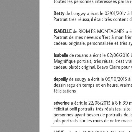
toutes les personnes intéressées par la r
Betty
de
Longwy
a écrit le
02/01/2017
à
Portrait très réussi, il était très content
ISABELLE
de
RIOM ES MONTAGNES
a é
Portrait de mes neveux offert à mon frère 
cadeau originale, personnalisée et très 
Isabelle
de
rouans
a écrit le
02/06/2016
Magnifique portrait, très réussi, c'est vra
cadeau plutôt original. Bravo Claire pour 
depoilly
de
sougy
a écrit le
09/10/2015
à
dessin reçu en temps et en heure, vraimen
félicitations
séverine
a écrit le
22/08/2015
à
8 h 39 m
Félicitation!!! portraits très réalistes...s
personnes ayant besoin de portraits de les
jolis portraits sur les murs de notre mais