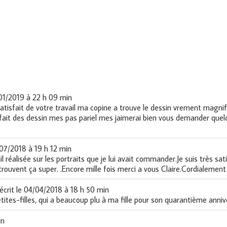
01/2019
à
22 h 09 min
s satisfait de votre travail ma copine a trouve le dessin vrement magnifi
fait des dessin mes pas pariel mes jaimerai bien vous demander quelq
07/2018
à
19 h 12 min
l réalisée sur les portraits que je lui avait commander.Je suis très sat
trouvent ça super. .Encore mille fois merci a vous Claire.Cordialement
écrit le
04/04/2018
à
18 h 50 min
etites-filles, qui a beaucoup plu à ma fille pour son quarantième anniv
in