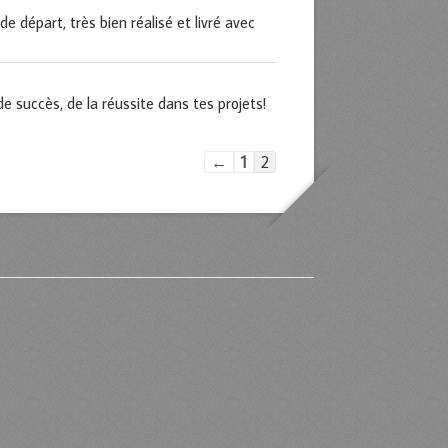
 départ, très bien réalisé et livré avec
de succès, de la réussite dans tes projets!
Navigation
←
1
2
dans
la
liste
du
livre
d’or