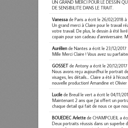
UN GRAND MERCI POUR LE DESSIN QU
DE SENSIBILITE DANS LE TRAIT.
Vanessa
de
Paris
a écrit le
26/02/2018
à
Un grand merci à Claire pour le travail ré
votre travail. De plus, le dessin à été l
copain pour son cadeau d’anniversaire. M
Aurélien
de
Nantes
a écrit le
23/12/2017
Mille Merci Claire ! Vous avez su parfait
GOSSET
de
Antony
a écrit le
20/12/2017
Nous avons reçu aujourd'hui le portrait d
visages, les détails... Claire a été à l'é
nouvelle production! Amandine et Olivier
Lucile
de
Breuil le vert
a écrit le
04/11/20
Maintenant 2 ans que j'ai offert un portr
chaque detail qui fait de nous ce que n
BOUEDEC Arlette
de
CHAMPCUEIL
a écr
Deux portraits réussis dans un superbe d