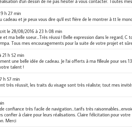
éalisation d'un dessin de ne pas hésiter à vous contacter. Toutes mes 
19 h 27 min
 du cadeau et je peux vous dire qu'il est fière de le montrer à tt le mond
crit le
28/08/2016
à
23 h 08 min
et ma belle soeur...Très réussi ! Belle expression dans le regard, C top
sympa. Tous mes encouragements pour la suite de votre projet et sûre
à
21 h 52 min
iment une belle idée de cadeau. Je l'ai offerts à ma filleule pour ses 13
votre talent !
7 h 57 min
t très réussit, les traits du visage sont très réaliste; tout mes invit
in
ite de confiance très facile de navigation...tarifs très raisonnables...env
 confier à claire pour leurs réalisations. Claire félicitation pour vot
on. Merci