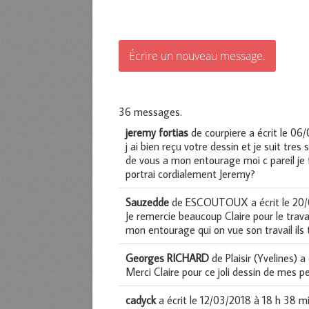
36 messages.
jeremy fortias
de
courpiere
a écrit le
06/
j ai bien reçu votre dessin et je suit tre
de vous a mon entourage moi c pareil je 
portrai cordialement Jeremy?
Sauzedde
de
ESCOUTOUX
a écrit le
20/
Je remercie beaucoup Claire pour le travai
mon entourage qui on vue son travail ils 
Georges RICHARD
de
Plaisir (Yvelines)
a 
Merci Claire pour ce joli dessin de mes p
cadyck
a écrit le
12/03/2018
à
18 h 38 m