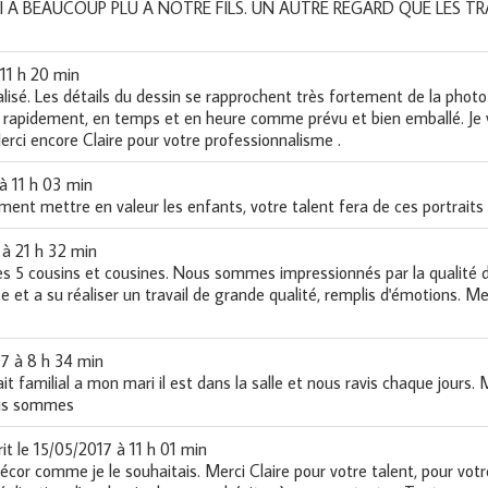
I A BEAUCOUP PLU A NOTRE FILS. UN AUTRE REGARD QUE LES 
11 h 20 min
alisé. Les détails du dessin se rapprochent très fortement de la photo 
ivré rapidement, en temps et en heure comme prévu et bien emballé. Je v
erci encore Claire pour votre professionnalisme .
à
11 h 03 min
ement mettre en valeur les enfants, votre talent fera de ces portrait
à
21 h 32 min
es 5 cousins et cousines. Nous sommes impressionnés par la qualité du
coute et a su réaliser un travail de grande qualité, remplis d'émotions. 
17
à
8 h 34 min
ait familial a mon mari il est dans la salle et nous ravis chaque jours
ous sommes
it le
15/05/2017
à
11 h 01 min
écor comme je le souhaitais. Merci Claire pour votre talent, pour vo